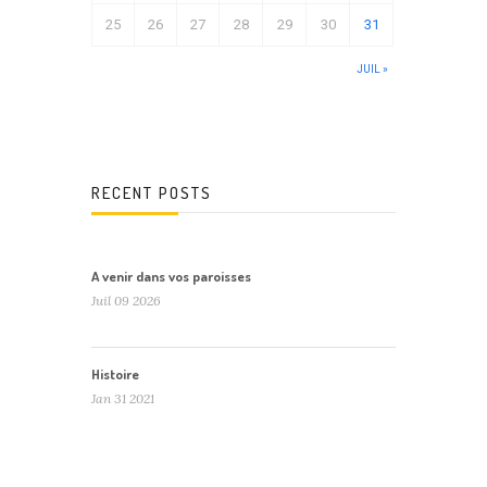
25
26
27
28
29
30
31
JUIL »
RECENT POSTS
A venir dans vos paroisses
Juil 09 2026
Histoire
Jan 31 2021