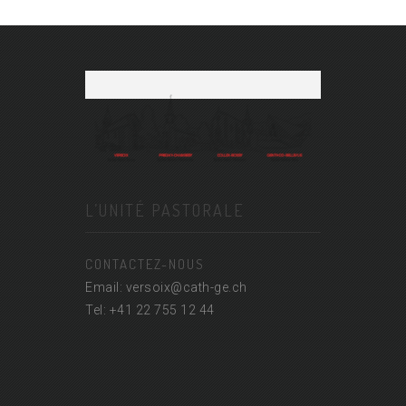
L’UNITÉ PASTORALE
CONTACTEZ-NOUS
Email: versoix@cath-ge.ch
Tel: +41 22 755 12 44